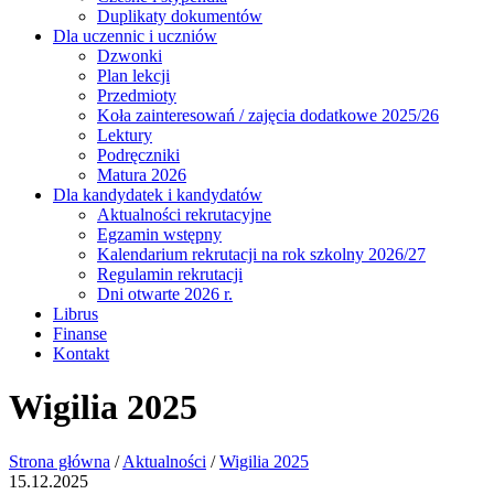
Duplikaty dokumentów
Dla uczennic i uczniów
Dzwonki
Plan lekcji
Przedmioty
Koła zainteresowań / zajęcia dodatkowe 2025/26
Lektury
Podręczniki
Matura 2026
Dla kandydatek i kandydatów
Aktualności rekrutacyjne
Egzamin wstępny
Kalendarium rekrutacji na rok szkolny 2026/27
Regulamin rekrutacji
Dni otwarte 2026 r.
Librus
Finanse
Kontakt
Wigilia 2025
Strona główna
/
Aktualności
/
Wigilia 2025
15.12.2025