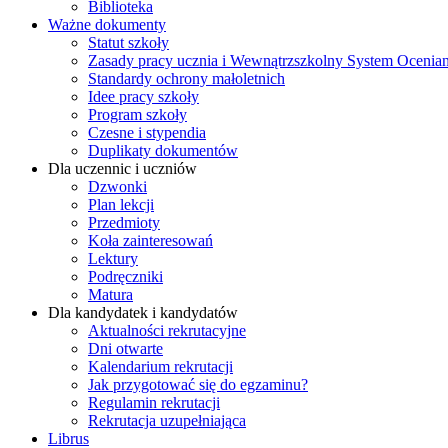
Biblioteka
Ważne dokumenty
Statut szkoły
Zasady pracy ucznia i Wewnątrzszkolny System Ocenian
Standardy ochrony małoletnich
Idee pracy szkoły
Program szkoły
Czesne i stypendia
Duplikaty dokumentów
Dla uczennic i uczniów
Dzwonki
Plan lekcji
Przedmioty
Koła zainteresowań
Lektury
Podręczniki
Matura
Dla kandydatek i kandydatów
Aktualności rekrutacyjne
Dni otwarte
Kalendarium rekrutacji
Jak przygotować się do egzaminu?
Regulamin rekrutacji
Rekrutacja uzupełniająca
Librus