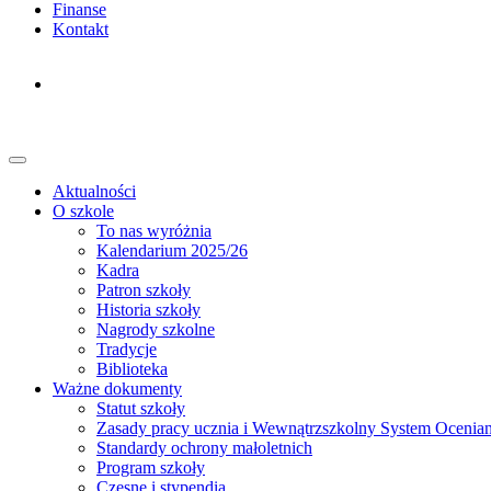
Finanse
Kontakt
Aktualności
O szkole
To nas wyróżnia
Kalendarium 2025/26
Kadra
Patron szkoły
Historia szkoły
Nagrody szkolne
Tradycje
Biblioteka
Ważne dokumenty
Statut szkoły
Zasady pracy ucznia i Wewnątrzszkolny System Ocenian
Standardy ochrony małoletnich
Program szkoły
Czesne i stypendia