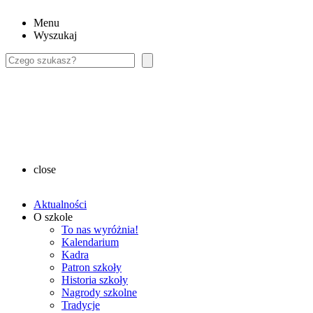
Menu
Wyszukaj
Szukaj
close
Aktualności
O szkole
To nas wyróżnia!
Kalendarium
Kadra
Patron szkoły
Historia szkoły
Nagrody szkolne
Tradycje