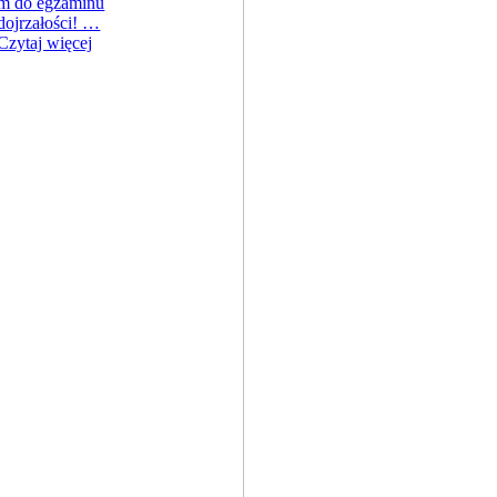
m do egzaminu
dojrzałości! …
Czytaj więcej