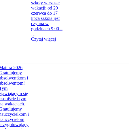
szkoły w czasie
wakacji: od 29
czerwca do 17
lipca szkoła jest
czynna w
godzinach 9.00 –
…
Czytaj więcej
Matura 2026
Gratulujemy
absolwentkom i
absolwentom!
Tym
zjawiającym się
osobiście i tym
na wakacjach.
Gratulujemy
nauczycielkom i
nauczycielom
przygotowujący