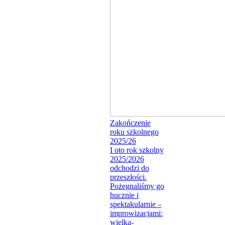
Zakończenie
roku szkolnego
2025/26
I oto rok szkolny
2025/2026
odchodzi do
przeszłości.
Pożegnaliśmy go
hucznie i
spektakularnie –
improwizacjami:
wielką-