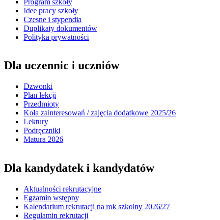
Program szkoły
Idee pracy szkoły
Czesne i stypendia
Duplikaty dokumentów
Polityka prywatności
Dla uczennic i uczniów
Dzwonki
Plan lekcji
Przedmioty
Koła zainteresowań / zajęcia dodatkowe 2025/26
Lektury
Podręczniki
Matura 2026
Dla kandydatek i kandydatów
Aktualności rekrutacyjne
Egzamin wstępny
Kalendarium rekrutacji na rok szkolny 2026/27
Regulamin rekrutacji