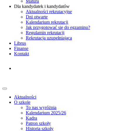
Matura
Dla kandydatek i kandydatów
Aktualności rekrutacyjne
Dni otwarte
Kalendarium rekrutacji
Jak przygotować się do egzaminu?
Regulamin rekrutacji
Rekrutacja uzupełniająca
Librus
Finanse
Kontakt
Aktualności
O szkole
To nas wyróżnia
Kalendarium 2025/26
Kadra
Patron szkoły
Historia szkoły