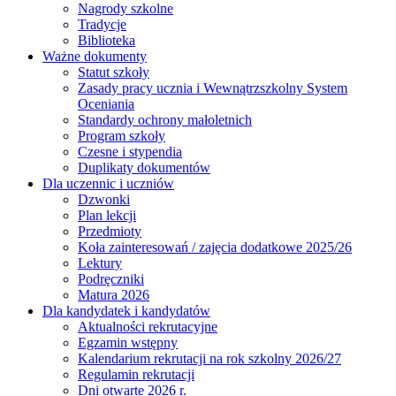
Nagrody szkolne
Tradycje
Biblioteka
Ważne dokumenty
Statut szkoły
Zasady pracy ucznia i Wewnątrzszkolny System
Oceniania
Standardy ochrony małoletnich
Program szkoły
Czesne i stypendia
Duplikaty dokumentów
Dla uczennic i uczniów
Dzwonki
Plan lekcji
Przedmioty
Koła zainteresowań / zajęcia dodatkowe 2025/26
Lektury
Podręczniki
Matura 2026
Dla kandydatek i kandydatów
Aktualności rekrutacyjne
Egzamin wstępny
Kalendarium rekrutacji na rok szkolny 2026/27
Regulamin rekrutacji
Dni otwarte 2026 r.