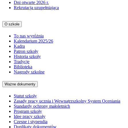
Dni otwarte 2026 r.
Rekrutacja uzupełniająca
O szkole
To nas wyróżnia
Kalendarium 2025/26
Kadra
Patron szkoły
Historia szkoły
Tradycje
Biblioteka
Nagrody szkolne
Ważne dokumenty
Statut szkoły
Zasady pracy ucznia i Wewnątrzszkolny System Oceniania
Standardy ochrony małoletnich
Program szkoły
Idee pracy szkoły
Czesne i stypendia
Duplikaty dokumentów