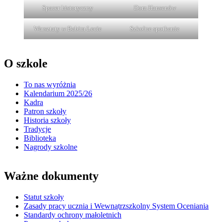
Spacer historyczny
Dom Hansenów
Warsztaty w Babim Lecie
Szkolne spotkanie
O szkole
To nas wyróżnia
Kalendarium 2025/26
Kadra
Patron szkoły
Historia szkoły
Tradycje
Biblioteka
Nagrody szkolne
Ważne dokumenty
Statut szkoły
Zasady pracy ucznia i Wewnątrzszkolny System Oceniania
Standardy ochrony małoletnich