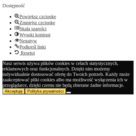
narzędzi
Dostępność
Powiększ czcionkę
Zmniejsz czcionkę
Skala szarości
Wysoki kontrast
Negatyw
Podkreśl linki
Resetuj
Nasz serwis używa plików cookies w celach statystycznych,
reklamowych oraz funkcjonalnych. Dzięki nim możemy
indywidualnie dostosować ofertę do Twoich potrzeb. Każdy może
zaakceptować pliki cookies albo ma możliwość wyłączenia ich w
przeglądarce, dzięki czemu nie będą zbierane żadne informacje.
Akceptuję
Polityka prywatności