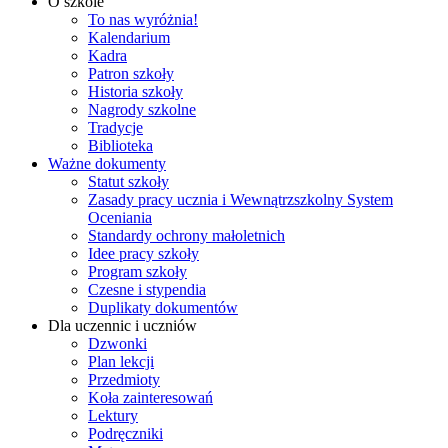
O szkole
To nas wyróżnia!
Kalendarium
Kadra
Patron szkoły
Historia szkoły
Nagrody szkolne
Tradycje
Biblioteka
Ważne dokumenty
Statut szkoły
Zasady pracy ucznia i Wewnątrzszkolny System
Oceniania
Standardy ochrony małoletnich
Idee pracy szkoły
Program szkoły
Czesne i stypendia
Duplikaty dokumentów
Dla uczennic i uczniów
Dzwonki
Plan lekcji
Przedmioty
Koła zainteresowań
Lektury
Podręczniki